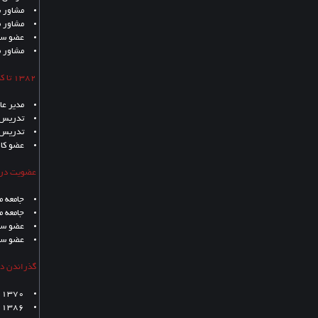
مشاور 
مشاور م
عضو ستا
مشاور م
1382 تا کنون :
مدیر عا
تدریس د
تدریس 
عضو کار
عضویت در م
جامعه 
جامعه م
عضو ساز
عضو سازما
گذراندن دو
1370 دوره تخصص مهندسی زلزله دانشگاه فردوسی
1386 کنفرانس بین المللی معماری سنتی در گرایش به معماری معاصر