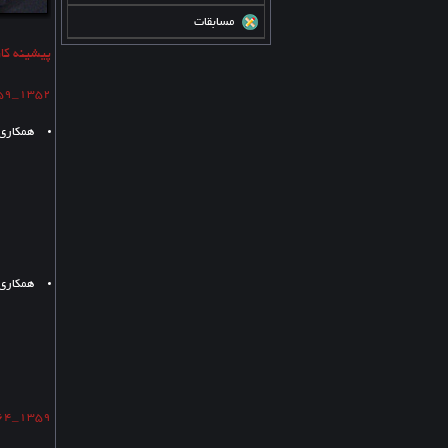
مسابقات
پیشینه کا
1352_1359 :
همکاری 
_ بیمارستانهای
_ توسعه 
_ دانش
_ چاپ 
_ تراکتو
همکاری 
_ نقشه ها
_ هلی ک
_ تجاری-
_ برج ش
1359_1364 :